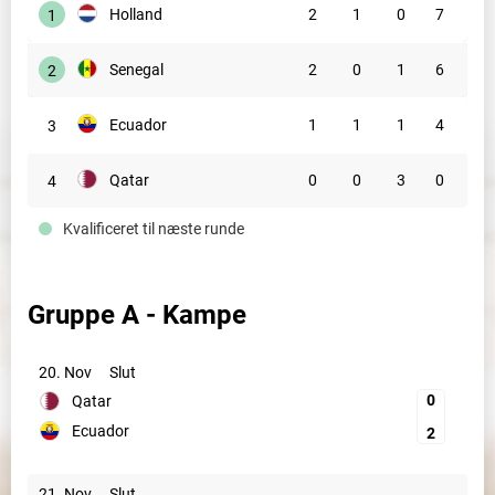
Holland
2
1
0
7
1
Senegal
2
0
1
6
2
Ecuador
1
1
1
4
3
Qatar
0
0
3
0
4
Kvalificeret til næste runde
Gruppe A - Kampe
20. Nov
Slut
0
Qatar
Ecuador
2
21. Nov
Slut