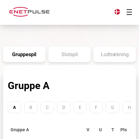
Gruppespil
Slutspil
Lodtrækning
Gruppe A
A
B
C
D
E
F
G
H
Gruppe A
V
U
T
Pts