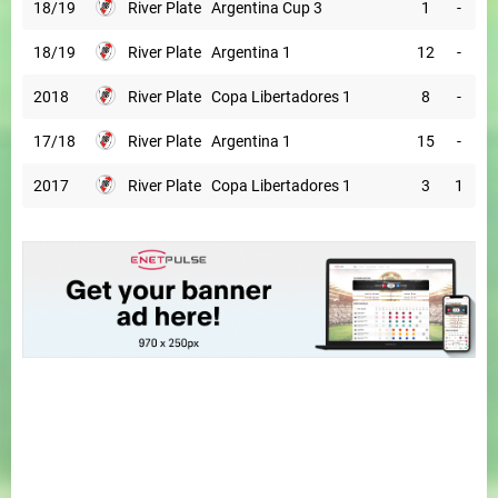
18/19
River Plate
Argentina Cup 3
1
-
18/19
River Plate
Argentina 1
12
-
2018
River Plate
Copa Libertadores 1
8
-
17/18
River Plate
Argentina 1
15
-
2017
River Plate
Copa Libertadores 1
3
1