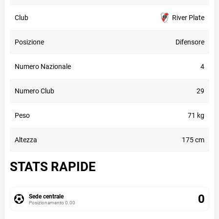
Club
River Plate
Posizione
Difensore
Numero Nazionale
4
Numero Club
29
Peso
71 kg
Altezza
175 cm
STATS RAPIDE
0
Sede centrale
Posizionamento
0.00