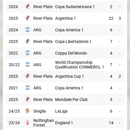
2026
River Plate
Copa Sudamericana 1
2
-
2025
River Plate
Argentina 1
22
3
2024
ARG
Copa America 1
6
-
2025
River Plate
Copa Libertadores 1
7
-
2022
ARG
Coppa Del Mondo
4
-
World Championship
20/22
ARG
7
-
Qualification CONMEBOL 1
2025
River Plate
Argentina Cup 1
4
2
2021
ARG
Copa America 1
4
-
2025
River Plate
Mondiale Per Club
3
-
24/25
Siviglia
LaLiga
6
-
Nottingham
23/24
England 1
14
-
Forest