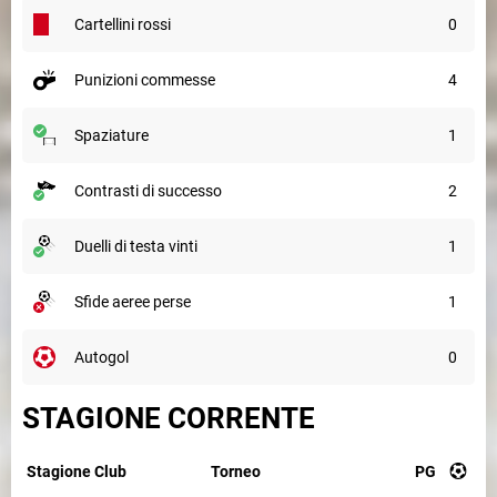
cartellini rossi
0
punizioni commesse
4
spaziature
1
contrasti di successo
2
duelli di testa vinti
1
sfide aeree perse
1
autogol
0
STAGIONE CORRENTE
Stagione
Club
Torneo
PG