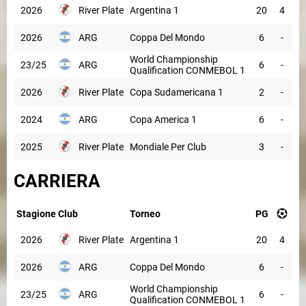
2026
River Plate
Argentina 1
20
4
2026
ARG
Coppa Del Mondo
6
-
World Championship
23/25
ARG
6
-
Qualification CONMEBOL 1
2026
River Plate
Copa Sudamericana 1
2
-
2024
ARG
Copa America 1
6
-
2025
River Plate
Mondiale Per Club
3
-
CARRIERA
Stagione
Club
Torneo
PG
2026
River Plate
Argentina 1
20
4
2026
ARG
Coppa Del Mondo
6
-
World Championship
23/25
ARG
6
-
Qualification CONMEBOL 1