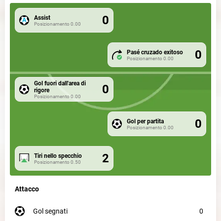
0
Assist
Posizionamento
0.00
0
Pasé cruzado exitoso
Posizionamento
0.00
Gol fuori dall'area di
0
rigore
Posizionamento
0.00
0
Gol per partita
Posizionamento
0.00
2
Tiri nello specchio
Posizionamento
0.50
Attacco
gol segnati
0