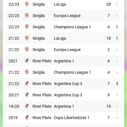
22/23
Siviglia
LaLiga
28
-
22/23
Siviglia
Europa League
7
-
22/23
Siviglia
Champions League 1
4
1
21/22
Siviglia
LaLiga
18
1
21/22
Siviglia
Europa League
2
-
2021
River Plate
Argentina 1
4
-
21/22
Siviglia
Champions League 1
4
-
21/22
River Plate
Argentina Cup 3
7
3
20/21
River Plate
Argentina Cup 3
9
-
19/20
River Plate
Argentina 1
19
-
2019
River Plate
Copa Libertadores 1
7
-