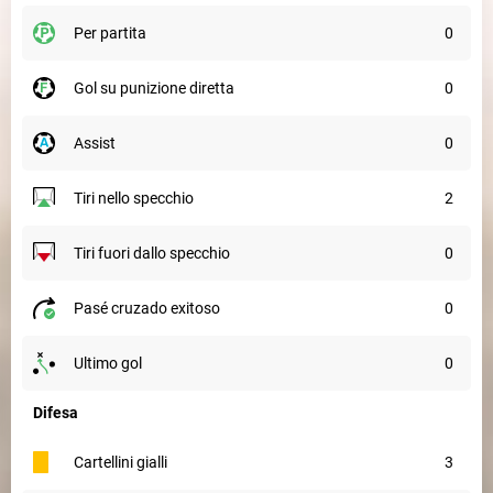
per partita
0
gol su punizione diretta
0
assist
0
tiri nello specchio
2
tiri fuori dallo specchio
0
pasé cruzado exitoso
0
ultimo gol
0
Difesa
cartellini gialli
3