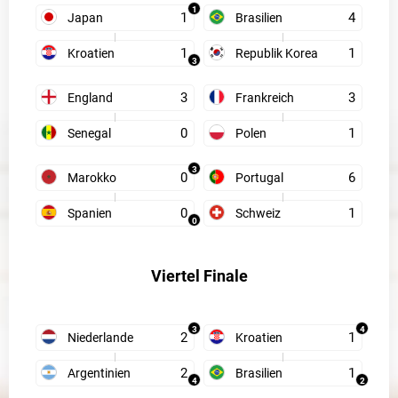
1
1
4
Japan
Brasilien
1
1
Kroatien
Republik Korea
3
3
3
England
Frankreich
0
1
Senegal
Polen
3
0
6
Marokko
Portugal
0
1
Spanien
Schweiz
0
Viertel Finale
3
4
2
1
Niederlande
Kroatien
2
1
Argentinien
Brasilien
4
2